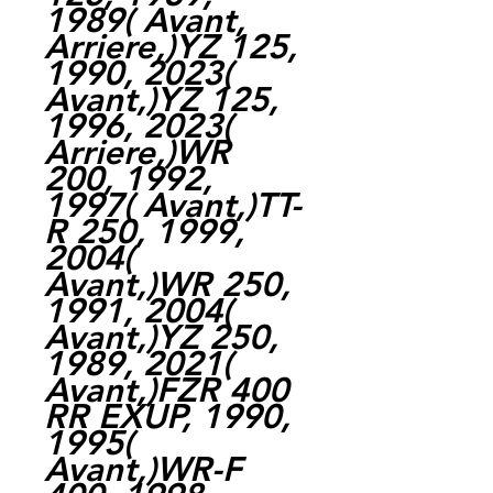
1989( Avant,
Arriere,)YZ 125,
1990, 2023(
Avant,)YZ 125,
1996, 2023(
Arriere,)WR
200, 1992,
1997( Avant,)TT-
R 250, 1999,
2004(
Avant,)WR 250,
1991, 2004(
Avant,)YZ 250,
1989, 2021(
Avant,)FZR 400
RR EXUP, 1990,
1995(
Avant,)WR-F