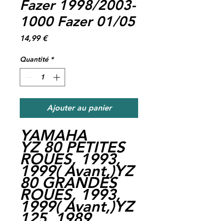
Fazer 1998/2003-
1000 Fazer 01/05
Prix
14,99 €
Quantité
*
Ajouter au panier
YAMAHA
YZ 80 PETITES
ROUES, 1993,
1999( Avant,)YZ
80 GRANDES
ROUES, 1993,
1999( Avant,)YZ
125, 1989,