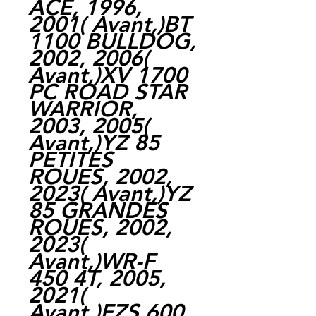
ACE, 1996,
2001( Avant,)BT
1100 BULLDOG,
2002, 2006(
Avant,)XV 1700
PC ROAD STAR
WARRIOR,
2003, 2005(
Avant,)YZ 85
PETITES
ROUES, 2002,
2023( Avant,)YZ
85 GRANDES
ROUES, 2002,
2023(
Avant,)WR-F
450 4T, 2005,
2021(
Avant,)FZS 600