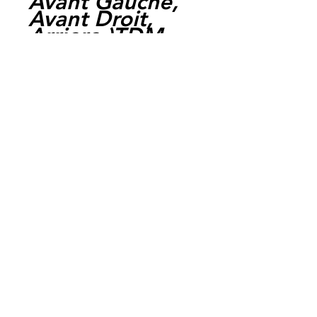
Avant Gauche,
Avant Droit,
Arriere,)TDM
900 ABS, 2006,
2013(
Avant,)TZR 125
R BELGARDA,
1993, 1999(
Avant,)FJR 1300
ABS, 2003,
2005( Avant,)
Expedition par
la poste chaque
jour ouvrable,
livraison entre 1
et 4 jours.
Paiement par