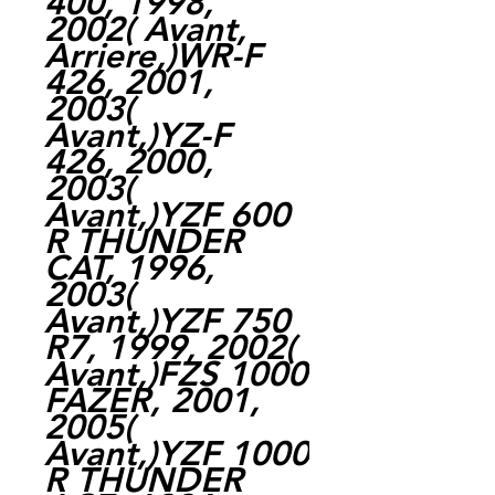
400, 1998,
2002( Avant,
Arriere,)WR-F
426, 2001,
2003(
Avant,)YZ-F
426, 2000,
2003(
Avant,)YZF 600
R THUNDER
CAT, 1996,
2003(
Avant,)YZF 750
R7, 1999, 2002(
Avant,)FZS 1000
FAZER, 2001,
2005(
Avant,)YZF 1000
R THUNDER