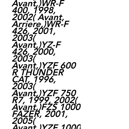
Avant,)WR-F
400, 1998,
2002( Avant,
Arriere,)WR-F
426, 2001,
2003(
Avant,)YZ-F
426, 2000,
2003(
Avant,)YZF 600
R THUNDER
CAT, 1996,
2003(
Avant,)YZF 750
R7, 1999, 2002(
Avant,)FZS 1000
FAZER, 2001,
2005(
Avant,)YZF 1000