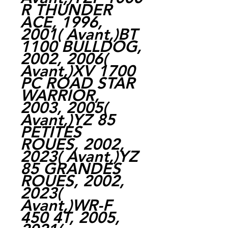
R THUNDER
ACE, 1996,
2001( Avant,)BT
1100 BULLDOG,
2002, 2006(
Avant,)XV 1700
PC ROAD STAR
WARRIOR,
2003, 2005(
Avant,)YZ 85
PETITES
ROUES, 2002,
2023( Avant,)YZ
85 GRANDES
ROUES, 2002,
2023(
Avant,)WR-F
450 4T, 2005,