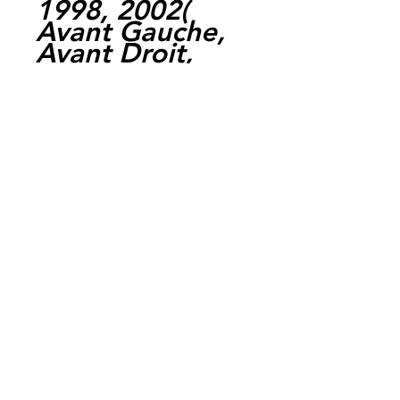
1998, 2002(
Avant Gauche,
Avant Droit,
Arriere,)TDM
900 ABS, 2006,
2013(
Avant,)TZR 125
R BELGARDA,
1993, 1999(
Avant,)FJR 1300
ABS, 2003,
2005( Avant,)
Expedition par
la poste chaque
jour ouvrable,
livraison entre 1
et 4 jours.