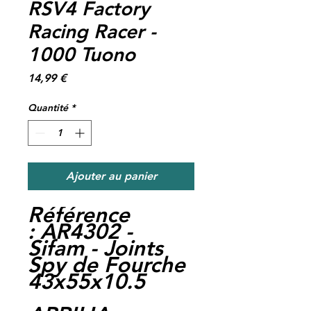
RSV4 Factory
Racing Racer -
1000 Tuono
Prix
14,99 €
Quantité
*
Ajouter au panier
Référence
:
AR4302 -
Sifam - Joints
Spy de Fourche
43x55x10.5