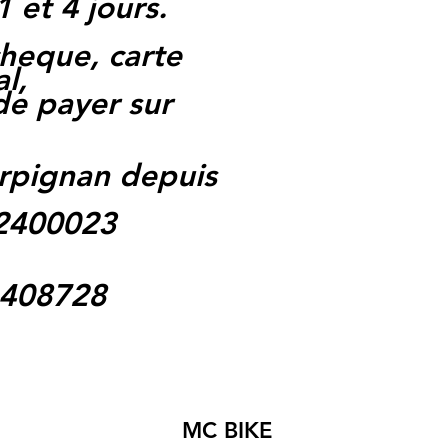
1 et 4 jours.
heque, carte
l,
 de payer sur
rpignan depuis
62400023
1408728
MC BIKE