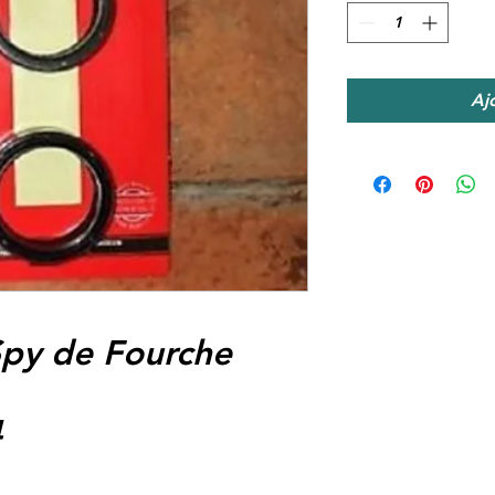
Aj
 Spy de Fourche
4