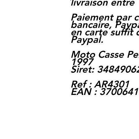
livraison entre 
Paiement par c
bancaire, Paypa
en carte suffit
Paypal.
Moto Casse Pe
1997
Siret: 348490
Ref : AR4301
EAN : 370064