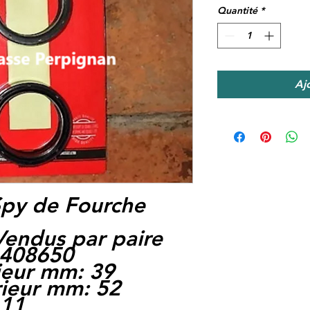
Quantité
*
Aj
 Spy de Fourche
endus par paire
1408650
ieur mm: 39
rieur mm: 52
 11