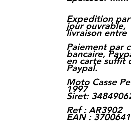
Expedition par
jour ouvrable,
livraison entre 
Paiement par c
bancaire, Paypa
en carte suffit
Paypal.
Moto Casse Pe
1997
Siret: 348490
Ref : AR3902
EAN : 370064