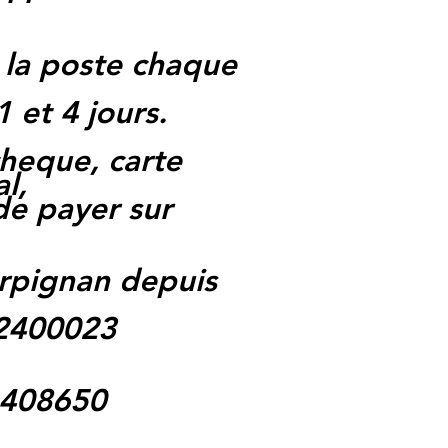
 la poste chaque
1 et 4 jours.
heque, carte
l,
 de payer sur
rpignan depuis
62400023
1408650