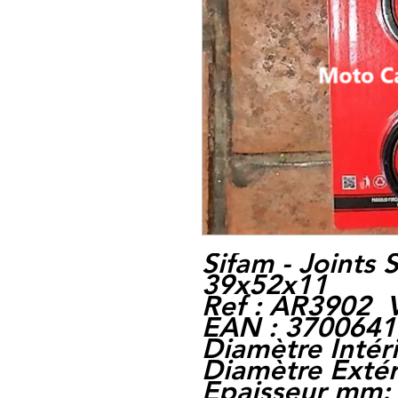
Sifam - Joints
39x52x11
Ref : AR3902 V
EAN : 370064
Diamètre Intér
Diamètre Exté
Epaisseur mm: