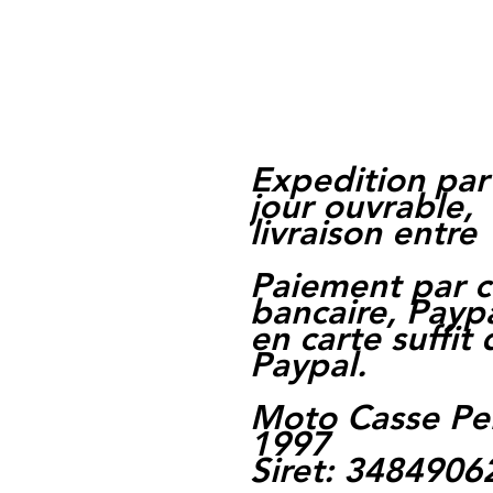
Expedition par
jour ouvrable,
livraison entre 
Paiement par c
bancaire, Paypa
en carte suffit
Paypal.
Moto Casse Pe
1997
Siret: 348490