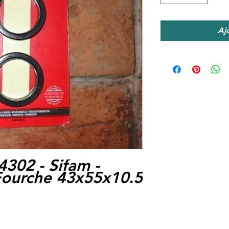
Aj
4302 -
Sifam -
Fourche 43x55x10.5