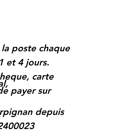
 la poste chaque
1 et 4 jours.
heque, carte
l,
 de payer sur
rpignan depuis
62400023