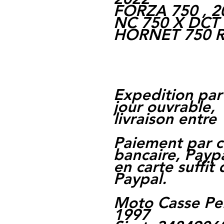
FORZA 750 , 2
NC 750 X DCT ,
HORNET 750 R 
Expedition par
jour ouvrable,
livraison entre 
Paiement par c
bancaire, Paypa
en carte suffit
Paypal.
Moto Casse Pe
1997