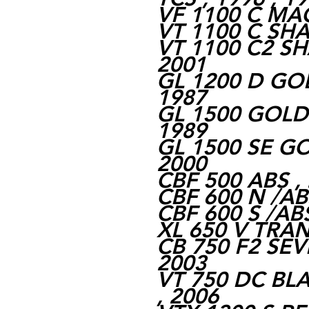
VF 1100 C MAG
VT 1100 C SHA
VT 1100 C2 SH
2001
GL 1200 D GOL
1987
GL 1500 GOLDW
1989
GL 1500 SE GO
2000
CBF 500 ABS , 
CBF 600 N /ABS
CBF 600 S /ABS
XL 650 V TRAN
CB 750 F2 SEVE
2003
VT 750 DC BL
, 2006