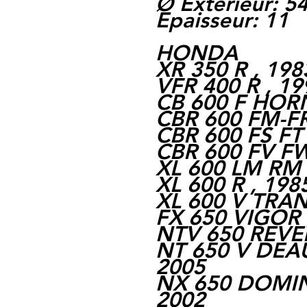
Ø Extérieur: 5
Epaisseur: 11
HONDA
XR 350 R , 198
VFR 400 R , 19
CB 600 F HORN
CBR 600 FM-FR 
CBR 600 FS FT 
CBR 600 FV FW
XL 600 LM RM ,
XL 600 R , 198
XL 600 V TRAN
FX 650 VIGOR ,
NTV 650 REVER
NT 650 V DEAU
2005
NX 650 DOMIN
2002