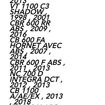
2013
VT 1100 C3
SHADOW ,
1998 , 2001
CBR 600 RR
ABS , 2009 ,
2016
CB 600 FA
HORNET AVEC
ABS , 2007 ,
2014
CBR 600 F ABS ,
2011 , 2013
NC 700 D
INTEGRA DCT ,
2012 , 2013
CB 1100
A/AE/EX , 2013
, 2018