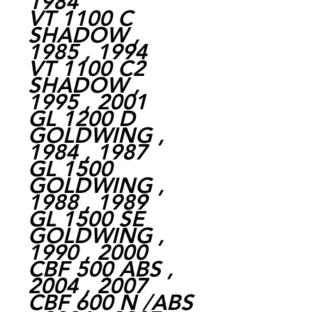
1984
VT 1100 C
SHADOW ,
1985 , 1994
VT 1100 C2
SHADOW ,
1995 , 2001
GL 1200 D
GOLDWING ,
1984 , 1987
GL 1500
GOLDWING ,
1988 , 1989
GL 1500 SE
GOLDWING ,
1990 , 2000
CBF 500 ABS ,
2004 , 2007
CBF 600 N /ABS