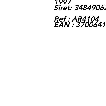
1997
Siret: 348490
Ref : AR4104
EAN : 370064