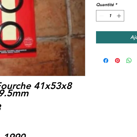
Quantité
*
Aj
Fourche 41x53x8
 9.5mm
3