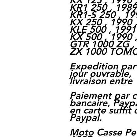
KX 125 , 1990 
KR1 250 , 1989
KR1-S 250 , 19
KX 250 , 1990 
KLE 500 , 1991
KX 500 , 1990 
GTR 1000 ZG , 
ZX 1000 TOMCA
Expedition par
jour ouvrable,
livraison entre 
Paiement par c
bancaire, Paypa
en carte suffit
Paypal.
Moto Casse Pe