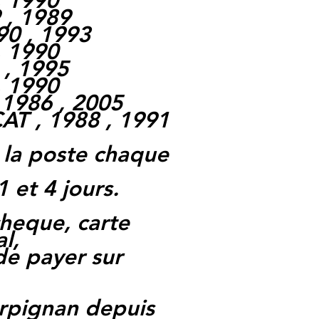
, 1990
 , 1989
90 , 1993
, 1990
 , 1995
, 1990
1986 , 2005
T , 1988 , 1991
 la poste chaque
1 et 4 jours.
heque, carte
l,
 de payer sur
rpignan depuis