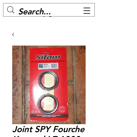
MC BIKE Perpignan
Joint SPY Fourche