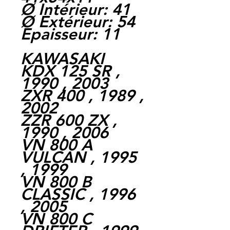
Ø Intérieur: 41
Ø Extérieur: 54
Epaisseur: 11
KAWASAKI
KDX 125 SR ,
1990 , 2003
ZXR 400 , 1989 ,
2002
ZZR 600 ZX ,
1990 , 2006
VN 800 A
VULCAN , 1995
, 1999
VN 800 B
CLASSIC , 1996
, 2005
VN 800 C