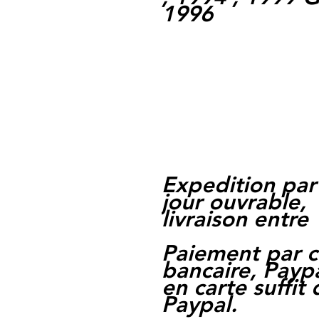
1996
Expedition par
jour ouvrable,
livraison entre 
Paiement par c
bancaire, Paypa
en carte suffit
Paypal.