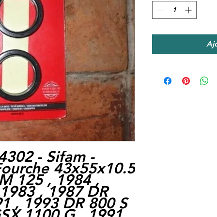
Aj
4302 -
Sifam -
Fourche 43x55x10.5
 125 , 1984 ,
 1983 , 1987 DR
91 , 1993 DR 800 S
GSX 1100 G , 1991 ,