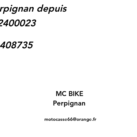
rpignan depuis
62400023
1408735
MC BIKE
Perpignan
motocasse66@orange.fr