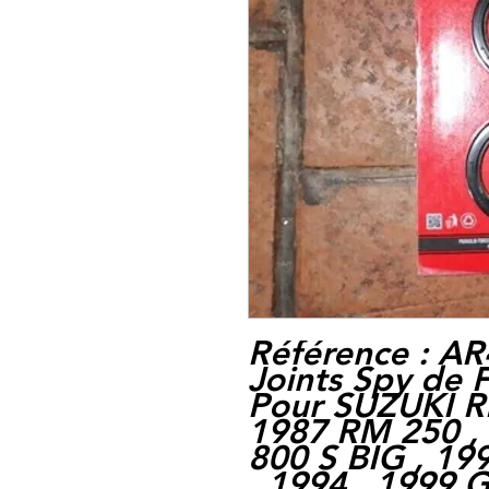
Référence :
AR
Joints Spy de 
Pour SUZUKI RM
1987 RM 250 ,
800 S BIG , 19
, 1994 , 1999 