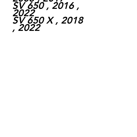
SV 650 , 2016 ,
2022
SV 650 X , 2018
, 2022
Expedition par
la poste chaque
jour ouvrable,
livraison entre 1
et 4 jours.
Paiement par
cheque, carte
bancaire,
Paypal,