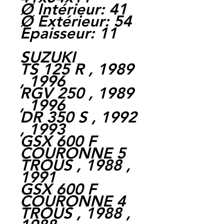
Ø Intérieur: 41
Ø Extérieur: 54
Epaisseur: 11
SUZUKI
TS 125 R , 1989
, 1996
RGV 250 , 1989
, 1996
DR 350 S , 1992
, 1993
GSX 600 F
COURONNE 5
TROUS , 1988 ,
1991
GSX 600 F
COURONNE 4
TROUS , 1988 ,