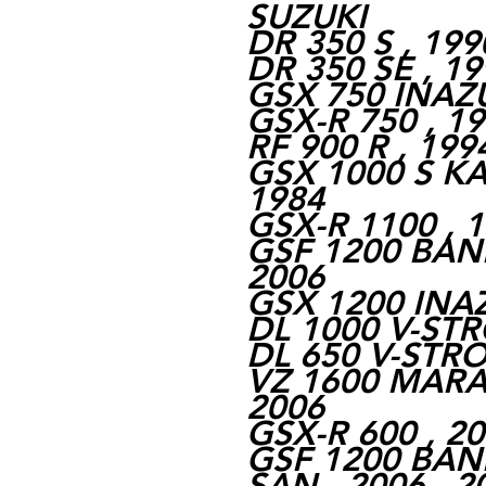
SUZUKI
DR 350 S , 199
DR 350 SE , 19
GSX 750 INAZU
GSX-R 750 , 19
RF 900 R , 199
GSX 1000 S KA
1984
GSX-R 1100 , 1
GSF 1200 BAND
2006
GSX 1200 INAZ
DL 1000 V-STR
DL 650 V-STRO
VZ 1600 MARAU
2006
GSX-R 600 , 20
GSF 1200 BAN
SAN , 2006 , 2