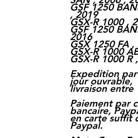
GSF 1250 BAND
, 2019
GSX-R 1000 , 2
GSF 1250 BAND
2016
GSX 1250 FA , 
GSX-R 1000 ABS
GSX-R 1000 R ,
Expedition par
jour ouvrable,
livraison entre 
Paiement par c
bancaire, Paypa
en carte suffit
Paypal.