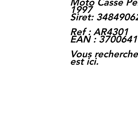
Moto Casse Pe
1997
Siret: 348490
Ref : AR4301
EAN : 370064
Vous rechercher
est ici.