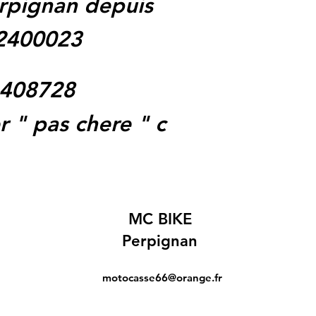
rpignan depuis
62400023
1408728
 " pas chere " c
MC BIKE
Perpignan
motocasse66@orange.fr