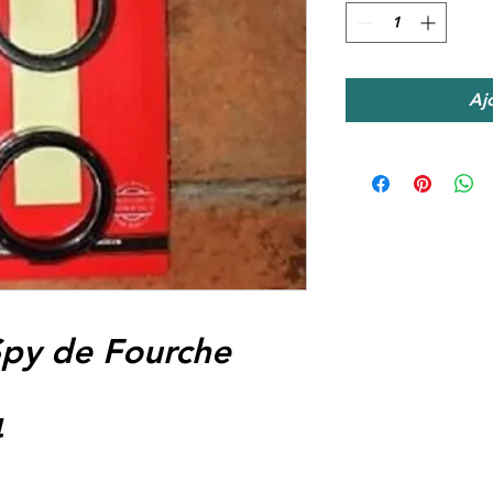
Aj
 Spy de Fourche
4