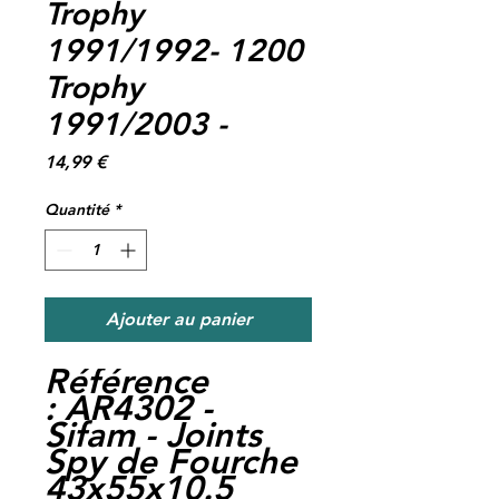
Trophy
1991/1992- 1200
Trophy
1991/2003 -
Prix
14,99 €
Quantité
*
Ajouter au panier
Référence
:
AR4302 -
Sifam - Joints
Spy de Fourche
43x55x10.5