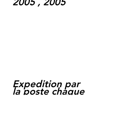
2005 , 2005
Expedition par
la poste chaque
jour ouvrable,
livraison entre 1
et 4 jours.
Paiement par
cheque, carte