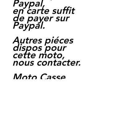
Paypal,
en carte suffit
de payer sur
Paypal.
Autres piéces
dispos pour
cette moto,
nous contacter.
Moto Casse
Perpignan
depuis 1997
Siret:
3484906240002
3
Ref : D/K