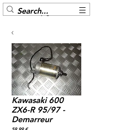
MC BIKE Perpignan
Kawasaki 600
ZX6-R 95/97 -
Demarreur
Prix
59,99 €