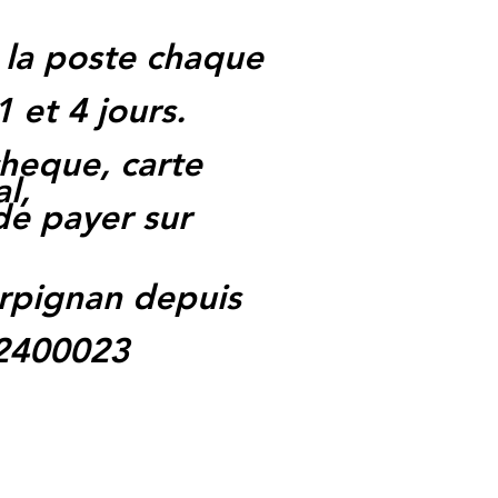
 la poste chaque
1 et 4 jours.
heque, carte
l,
 de payer sur
rpignan depuis
62400023