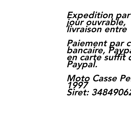
Expedition par
jour ouvrable,
livraison entre 
Paiement par c
bancaire, Paypa
en carte suffit
Paypal.
Moto Casse Pe
1997
Siret: 348490