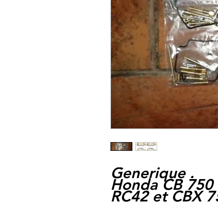
Generique .
Honda CB 750 S
RC42 et CBX 75