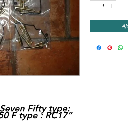
Aj
even Fifty type:
0 F type : RC17
”