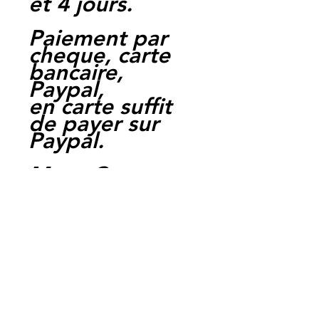
et 4 jours.
Paiement par
cheque, carte
bancaire,
Paypal,
en carte suffit
de payer sur
Paypal.
Moto Casse
Perpignan
depuis 1997
Siret:
3484906240002
3