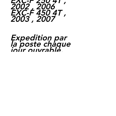
EXC-F 250 4T ,
2002 , 2006
EXC-F 450 4T ,
2003 , 2007
Expedition par
la poste chaque
jour ouvrable,
livraison entre 1
et 4 jours.
Paiement par
cheque, carte
bancaire,
Paypal,
en carte suffit
de payer sur
Paypal.