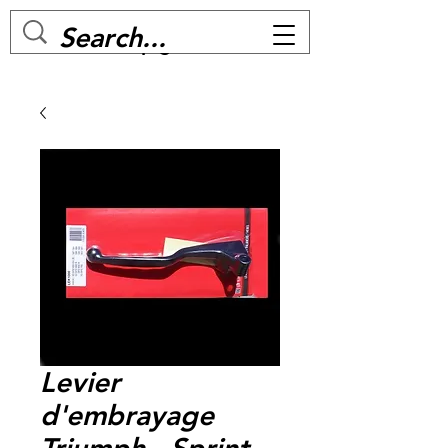
MC BIKE Perpignan
Levier
d'embrayage
Triumph - Sprint