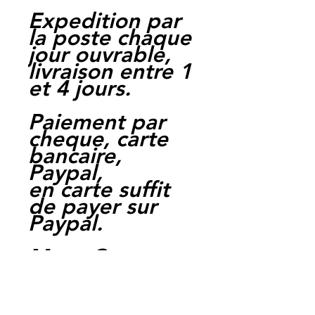
Expedition par
la poste chaque
jour ouvrable,
livraison entre 1
et 4 jours.
Paiement par
cheque, carte
bancaire,
Paypal,
en carte suffit
de payer sur
Paypal.
Moto Casse
Perpignan
depuis 1997
Siret: