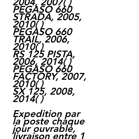
2004, 2007( )
PEGASO 660
STRADA, 2005,
2010( )
PEGASO 660
TRAIL, 2006,
2010( )
RS 125 PISTA,
2006, 2014( )
PEGASO 660
FACTORY, 2007,
2010( )
SX 125, 2008,
2014( )
Expedition par
la poste chaque
jour ouvrable,
livraison entre 1