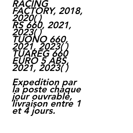
RACING
FACTORY, 2018,
2020( )
RS 660, 2021,
2023( )
TUONO 660,
2021, 2023( )
TUAREG 660
EURO 5 ABS,
2021, 2023( )
Expedition par
la poste chaque
jour ouvrable,
livraison entre 1
et 4 jours.
Paiement par
cheque, carte