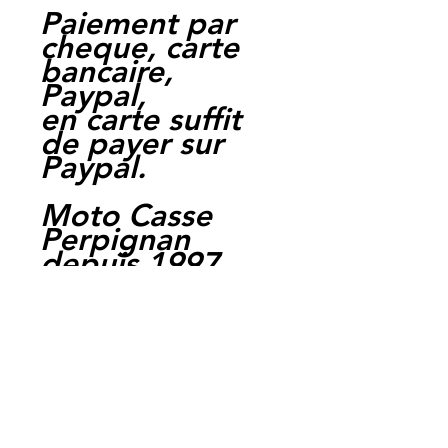
Paiement par
cheque, carte
bancaire,
Paypal,
en carte suffit
de payer sur
Paypal.
Moto Casse
Perpignan
depuis 1997
Siret:
3484906240002
3
Ref : LEH1045
EAN :
3700641444535