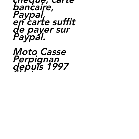
bancaire,
Paypal,
en carte suffit
de payer sur
Paypal.
Moto Casse
Perpignan
depuis 1997
Siret:
3484906240002
3
Ref : LEH1029
EAN :
3700641416938