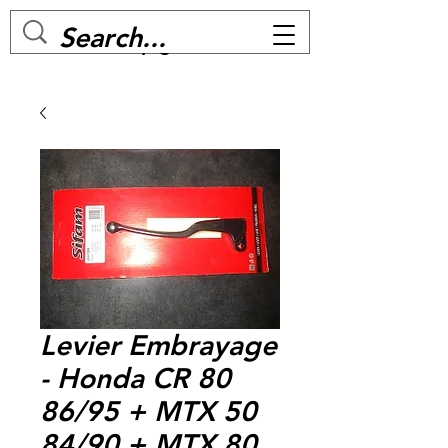
MC BIKE Perpignan
Levier Embrayage
- Honda CR 80
86/95 + MTX 50
84/90 + MTX 80