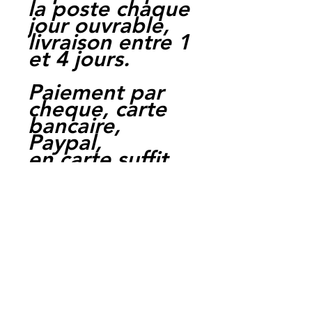
la poste chaque
jour ouvrable,
livraison entre 1
et 4 jours.
Paiement par
cheque, carte
bancaire,
Paypal,
en carte suffit
de payer sur
Paypal.
Moto Casse
Perpignan
depuis 1997
Siret:
3484906240002
3