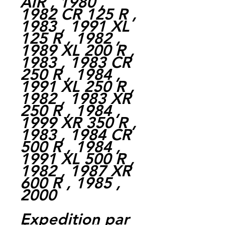
AIR , 1980 ,
1982 CR 125 R ,
1983 , 1991 XL
125 R , 1982 ,
1989 XL 200 R ,
1983 , 1983 CR
250 R , 1984 ,
1991 XL 250 R ,
1982 , 1983 XR
250 R , 1984 ,
1999 XR 350 R ,
1983 , 1984 CR
500 R , 1984 ,
1991 XL 500 R ,
1982 , 1987 XR
600 R , 1985 ,
2000
Expedition par