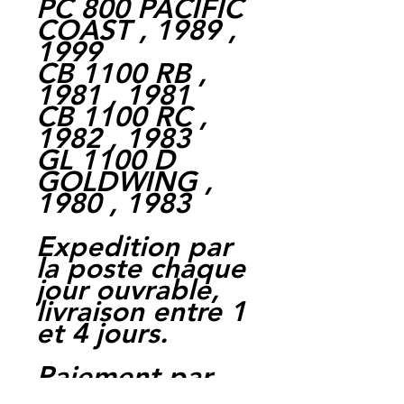
PC 800 PACIFIC
COAST , 1989 ,
1999
CB 1100 RB ,
1981 , 1981
CB 1100 RC ,
1982 , 1983
GL 1100 D
GOLDWING ,
1980 , 1983
Expedition par
la poste chaque
jour ouvrable,
livraison entre 1
et 4 jours.
Paiement par
cheque, carte