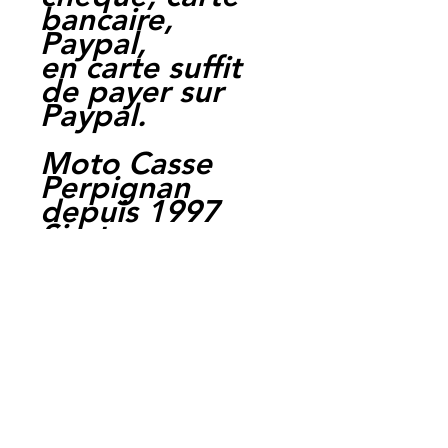
bancaire,
Paypal,
en carte suffit
de payer sur
Paypal.
Moto Casse
Perpignan
depuis 1997
Siret:
3484906240002
3
Ref : LEH1038
EAN :
3700641444450