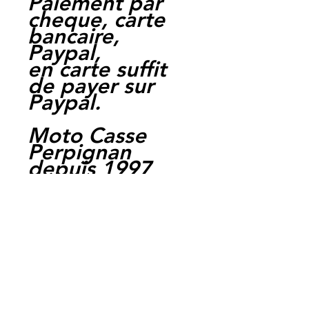
Paiement par
cheque, carte
bancaire,
Paypal,
en carte suffit
de payer sur
Paypal.
Moto Casse
Perpignan
depuis 1997
Siret:
3484906240002
3
Ref : LEH1016
EAN :
3700641414804