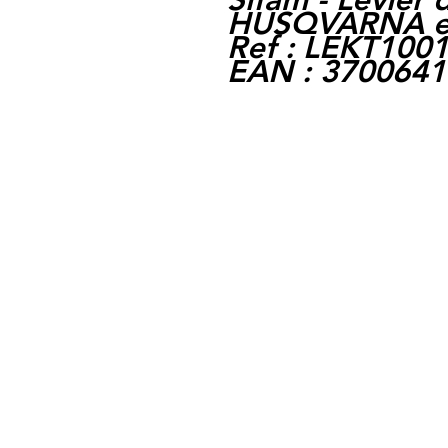
HUSQVARNA e
Ref : LEKT100
EAN : 370064