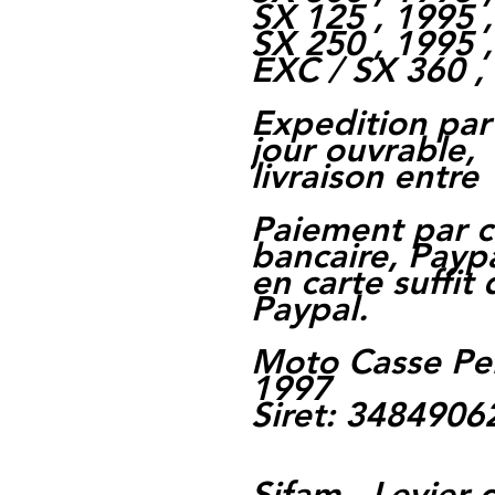
SX 125 , 1995 
SX 250 , 1995 
EXC / SX 360 ,
Expedition par
jour ouvrable,
livraison entre 
Paiement par c
bancaire, Paypa
en carte suffit
Paypal.
Moto Casse Pe
1997
Siret: 348490
Sifam - Levier