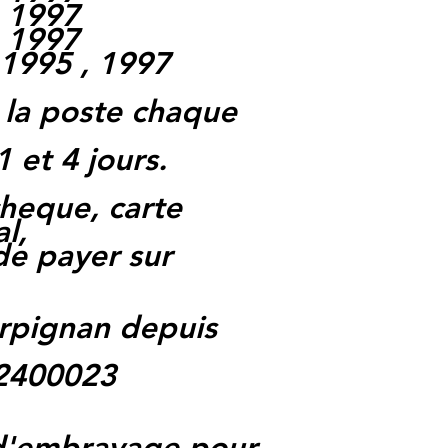
, 1997
, 1997
 1995 , 1997
 la poste chaque
1 et 4 jours.
heque, carte
l,
 de payer sur
rpignan depuis
62400023
 d'embrayage pour