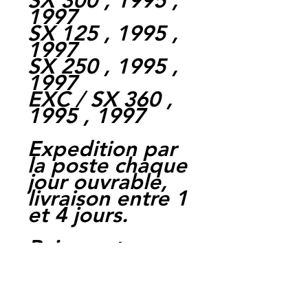
SX 300 , 1995 ,
1997
SX 125 , 1995 ,
1997
SX 250 , 1995 ,
1997
EXC / SX 360 ,
1995 , 1997
Expedition par
la poste chaque
jour ouvrable,
livraison entre 1
et 4 jours.
Paiement par
cheque, carte
bancaire,
Paypal,