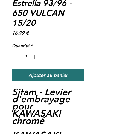
Estrella 93/96 -
650 VULCAN
15/20
Prix
16,99 €
Quantité
*
Ajouter au panier
Sifam - Levier
d'embrayage
pour
KAWASAKI
chromé