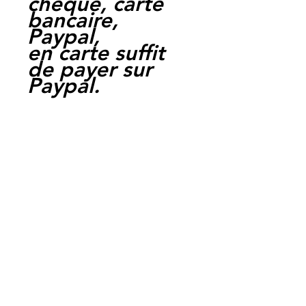
cheque, carte
bancaire,
Paypal,
en carte suffit
de payer sur
Paypal.
Moto Casse
Perpignan
depuis 1997
Siret:
3484906240002
3
Ref : LEK1012 /
70642
EAN :
3700641414989