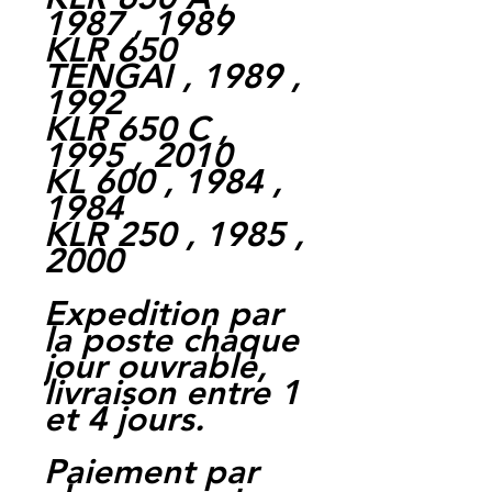
1987 , 1989
KLR 650
TENGAI , 1989 ,
1992
KLR 650 C ,
1995 , 2010
KL 600 , 1984 ,
1984
KLR 250 , 1985 ,
2000
Expedition par
la poste chaque
jour ouvrable,
livraison entre 1
et 4 jours.
Paiement par