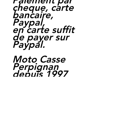
Paiement par
cheque, carte
bancaire,
Paypal,
en carte suffit
de payer sur
Paypal.
Moto Casse
Perpignan
depuis 1997
Siret:
3484906240002
3
Ref : LEK1031
EAN :
3662775143312