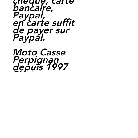
cheque, carte
bancaire,
Paypal,
en carte suffit
de payer sur
Paypal.
Moto Casse
Perpignan
depuis 1997
Siret:
3484906240002
3
Ref : LEK1017
EAN :
3700641415047