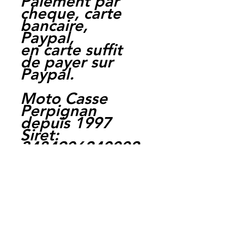
Paiement par
cheque, carte
bancaire,
Paypal,
en carte suffit
de payer sur
Paypal.
Moto Casse
Perpignan
depuis 1997
Siret:
3484906240002
3
Ref : LEK1022
EAN :
3700641415108