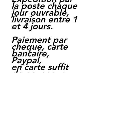
la poste chaque
jour ouvrable,
livraison entre 1
et 4 jours.
Paiement par
cheque, carte
bancaire,
Paypal,
en carte suffit
de payer sur
Paypal.
Moto Casse
Perpignan
depuis 1997
Siret:
3484906240002