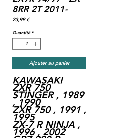
8RR 2T 2011-
Prix
23,99 €
Quantité
*
Ajouter au panier
KAWASAKI
ZXR 750
STINGER , 1989
, 1990
ZXR 750 , 1991 ,
1995
ZX-7 R NINJA ,
1996 , 2002