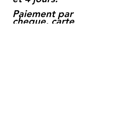
Paiement par
cheque, carte
bancaire,
Paypal,
en carte suffit
de payer sur
Paypal.
Moto Casse
Perpignan
depuis 1997
Siret:
3484906240002
3
Ref : LEK1001 /
71582