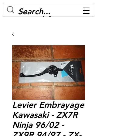
MC BIKE Perpignan
Levier Embrayage
Kawasaki - ZX7R
Ninja 96/02 -
ZX9R 94/97 - ZX-