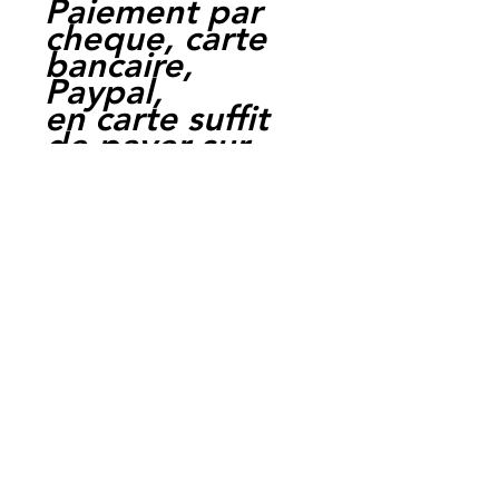
Paiement par
cheque, carte
bancaire,
Paypal,
en carte suffit
de payer sur
Paypal.
Moto Casse
Perpignan
depuis 1997
Siret:
3484906240002
3
Ref : LEKT1007
EAN :
3662775230838