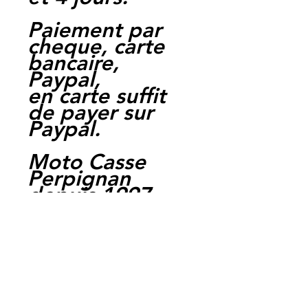
Paiement par
cheque, carte
bancaire,
Paypal,
en carte suffit
de payer sur
Paypal.
Moto Casse
Perpignan
depuis 1997
Siret:
3484906240002
3
Ref : LEKT1006
EAN :