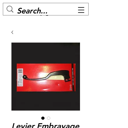
MC BIKE Perpignan
Levier Embrayage