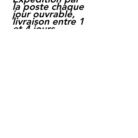
la poste chaque
jour ouvrable,
livraison entre 1
et 4 jours.
Paiement par
cheque, carte
bancaire,
Paypal,
en carte suffit
de payer sur
Paypal.
Moto Casse
Perpignan
depuis 1997
Siret:
3484906240002