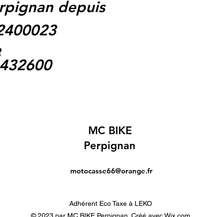
rpignan depuis
62400023
3
1432600
MC BIKE
Perpignan
motocasse66@orange.fr
Adhérent Eco Taxe à LEKO
© 2023 par MC BIKE Perpignan. Créé avec Wix.com