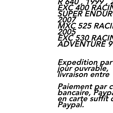
R 640 , 1999 ,
EXC 400 RACIN
SUPER ENDURO 
2007
MXC 525 RACIN
2005
EXC 530 RACIN
ADVENTURE 990
Expedition par
jour ouvrable,
livraison entre 
Paiement par c
bancaire, Paypa
en carte suffit
Paypal.