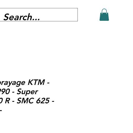
brayage KTM -
90 - Super
 R - SMC 625 -
-