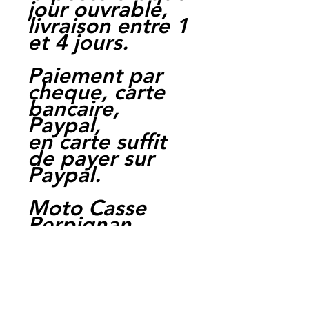
jour ouvrable,
livraison entre 1
et 4 jours.
Paiement par
cheque, carte
bancaire,
Paypal,
en carte suffit
de payer sur
Paypal.
Moto Casse
Perpignan
depuis 1997
Siret:
3484906240002
3