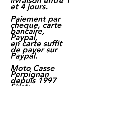
livraison entre 1
et 4 jours.
Paiement par
cheque, carte
bancaire,
Paypal,
en carte suffit
de payer sur
Paypal.
Moto Casse
Perpignan
depuis 1997
Siret:
3484906240002
3
Ref : LES1001