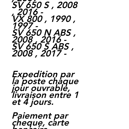
SV 650 S , 2008
, 2016 -
VX 800 , 1990 ,
1997 -
SV 650 N ABS ,
2008 , 2016 -
SV 650 S ABS ,
2008 , 2017 -
Expedition par
la poste chaque
jour ouvrable,
livraison entre 1
et 4 jours.
Paiement par
cheque, carte