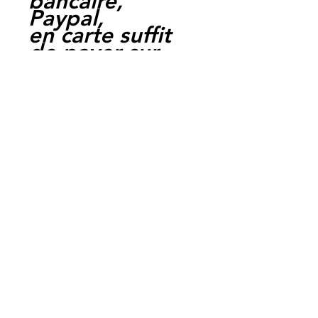
bancaire,
Paypal,
en carte suffit
de payer sur
Paypal.
Moto Casse
Perpignan
depuis 1997
Siret:
3484906240002
3
Ref : LES1021
EAN :
3700641415306