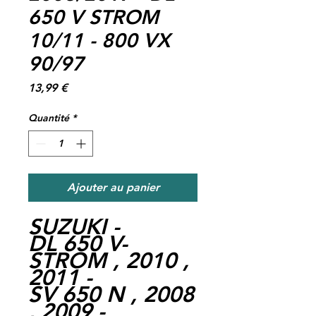
650 V STROM
10/11 - 800 VX
90/97
Prix
13,99 €
Quantité
*
Ajouter au panier
SUZUKI -
DL 650 V-
STROM , 2010 ,
2011 -
SV 650 N , 2008
, 2009 -