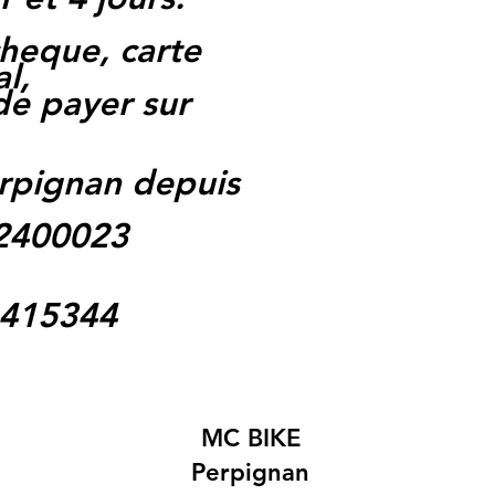
heque, carte
l,
 de payer sur
rpignan depuis
62400023
1415344
MC BIKE
Perpignan