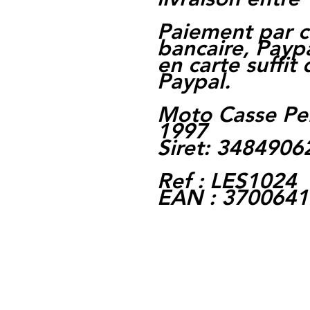
Paiement par c
bancaire, Paypa
en carte suffit
Paypal.
Moto Casse Pe
1997
Siret: 348490
Ref : LES1024
EAN : 370064