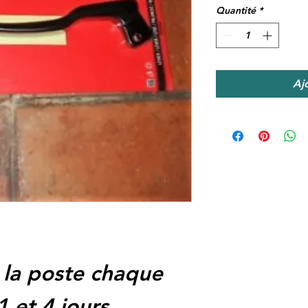
Quantité
*
Aj
 la poste chaque
1 et 4 jours.