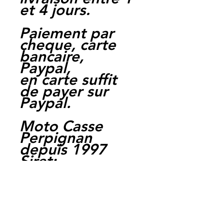
et 4 jours.
Paiement par
cheque, carte
bancaire,
Paypal,
en carte suffit
de payer sur
Paypal.
Moto Casse
Perpignan
depuis 1997
Siret:
3484906240002
3
Ref : LES1010