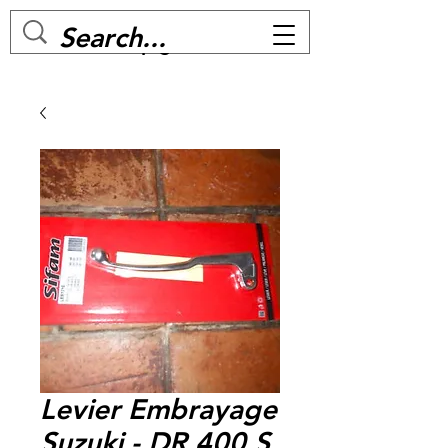
MC BIKE Perpignan
Levier Embrayage
Suzuki - DR 400 S