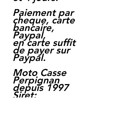
Paiement par
cheque, carte
bancaire,
Paypal,
en carte suffit
de payer sur
Paypal.
Moto Casse
Perpignan
depuis 1997
Siret:
3484906240002
3
Ref : LES1001
EAN :