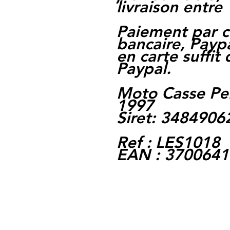
livraison entre 
Paiement par c
bancaire, Paypa
en carte suffit
Paypal.
Moto Casse Pe
1997
Siret: 348490
Ref : LES1018
EAN : 370064