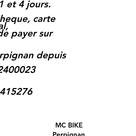
1 et 4 jours.
heque, carte
l,
 de payer sur
rpignan depuis
62400023
1415276
MC BIKE
Perpignan