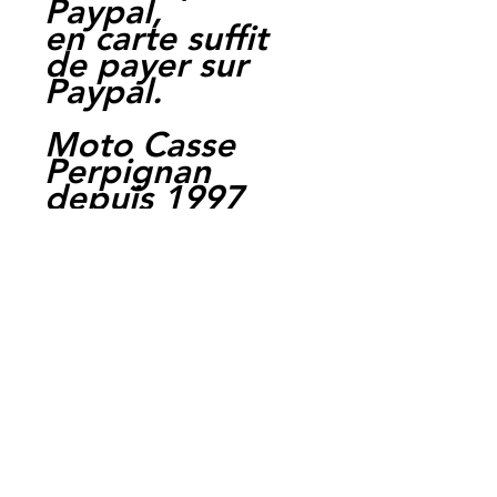
Paypal,
en carte suffit
de payer sur
Paypal.
Moto Casse
Perpignan
depuis 1997
Siret:
3484906240002
3
Ref : LEY1030
EAN :
3700641417874