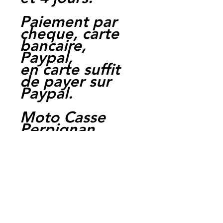
Paiement par
cheque, carte
bancaire,
Paypal,
en carte suffit
de payer sur
Paypal.
Moto Casse
Perpignan
depuis 1997
Siret:
3484906240002
3
Ref : LEY1028
EAN :